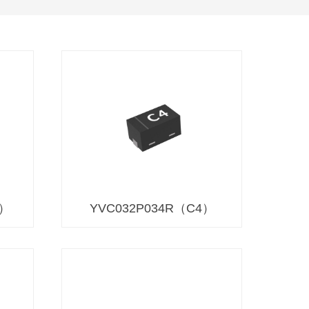
D）
YVC032P034R（C4）