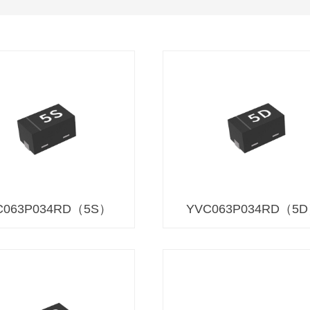
C063P034RD（5S）
YVC063P034RD（5