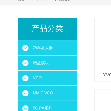
产品分类
功率放大器
增益模块
YV
VCO
MMIC VCO
5G PA系列