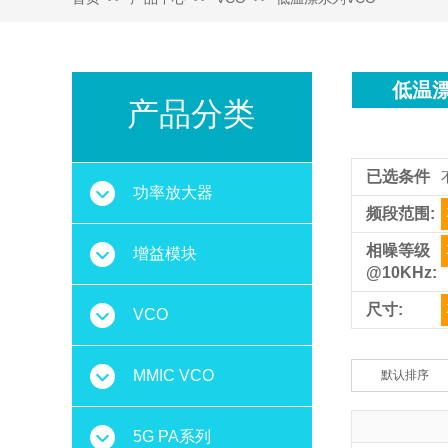
低温漂
产品分类
已选条件
功率放大器
频段范围:
相噪等级
增益模块
@10KHz:
尺寸:
VCO
MMIC VCO
默认排序
5G PA系列