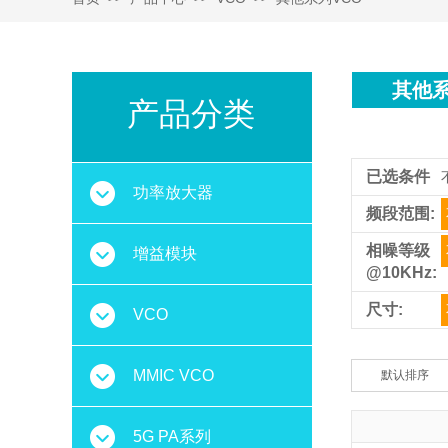
其他系
产品分类
已选条件
功率放大器
频段范围:
相噪等级
增益模块
@10KHz:
尺寸:
VCO
MMIC VCO
默认排序
5G PA系列